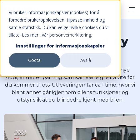
Vi bruker informasjonskapsler (cookies) for å
forbedre brukeropplevelsen, tilpasse innhold og
samle statistikk. Du kan velge hvilke cookies du vil
tillate. Les mer i vår
personvernerklæring
.
Gratulerer med ny
Innstillinger for informasjonskapsler
bil!
Godta
Avslå
Når det nærmer seg tid for å få utlevert din nye
Audi, er det et par ting som kan være greit å vite før
du kommer til oss. Utleveringen tar ca 1 time, hvor vi
blant annet går igjennom bilens funksjoner og
utstyr slik at du blir bedre kjent med bilen.