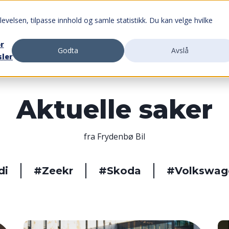
evelsen, tilpasse innhold og samle statistikk. Du kan velge hvilke
Finn avdeling
Nybil
Bruktbil
or
Godta
Avslå
sler
Aktuelle saker
fra Frydenbø Bil
di
#Zeekr
#Skoda
#Volkswag