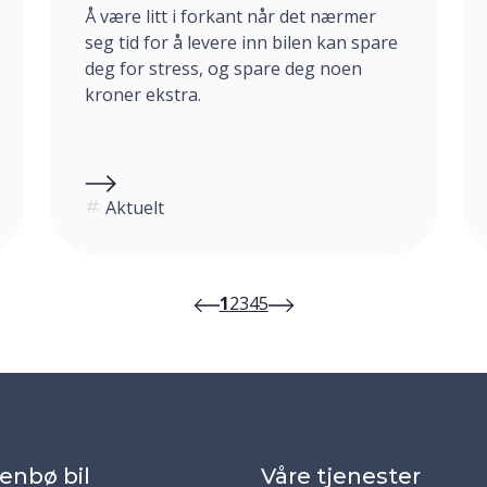
Å være litt i forkant når det nærmer
seg tid for å levere inn bilen kan spare
deg for stress, og spare deg noen
kroner ekstra.
Aktuelt
Forrige
Neste
1
2
3
4
5
enbø bil
Våre tjenester