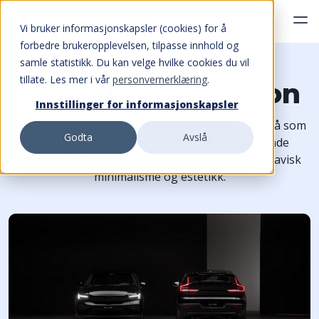
Vi bruker informasjonskapsler (cookies) for å
forbedre brukeropplevelsen, tilpasse innhold og
samle statistikk. Du kan velge hvilke cookies du vil
tillate. Les mer i vår
personvernerklæring
.
Volvo Black Edition
Innstillinger for informasjonskapsler
Flere av våre mest populære modeller finnes også som
Godta
Avslå
Black Edition. Det vil si unike designdetaljer både
utvendig og innvendig som kombinerer skandinavisk
minimalisme og estetikk.