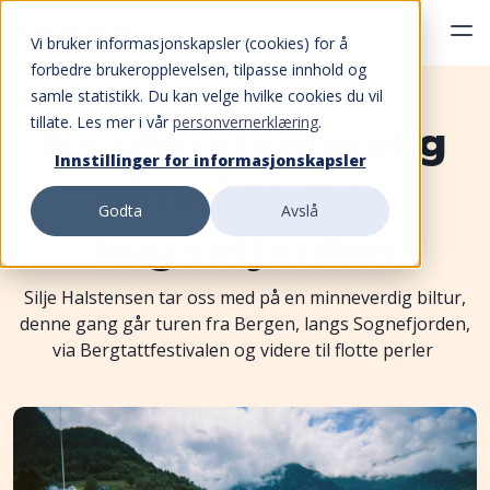
Vi bruker informasjonskapsler (cookies) for å
forbedre brukeropplevelsen, tilpasse innhold og
samle statistikk. Du kan velge hvilke cookies du vil
tillate. Les mer i vår
personvernerklæring
.
En uforglemmelig
Innstillinger for informasjonskapsler
bilferie langs
Godta
Avslå
Sognefjorden
Silje Halstensen tar oss med på en minneverdig biltur,
denne gang går turen fra Bergen, langs Sognefjorden,
via Bergtattfestivalen og videre til flotte perler