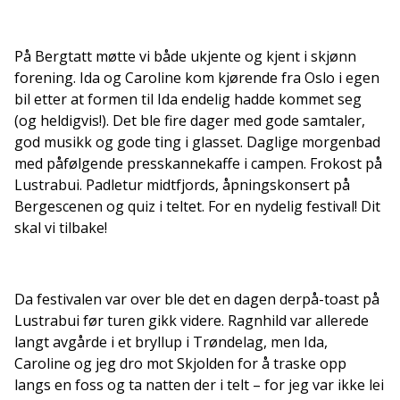
På Bergtatt møtte vi både ukjente og kjent i skjønn
forening. Ida og Caroline kom kjørende fra Oslo i egen
bil etter at formen til Ida endelig hadde kommet seg
(og heldigvis!). Det ble fire dager med gode samtaler,
god musikk og gode ting i glasset. Daglige morgenbad
med påfølgende presskannekaffe i campen. Frokost på
Lustrabui. Padletur midtfjords, åpningskonsert på
Bergescenen og quiz i teltet. For en nydelig festival! Dit
skal vi tilbake!
Da festivalen var over ble det en dagen derpå-toast på
Lustrabui før turen gikk videre. Ragnhild var allerede
langt avgårde i et bryllup i Trøndelag, men Ida,
Caroline og jeg dro mot Skjolden for å traske opp
langs en foss og ta natten der i telt – for jeg var ikke lei