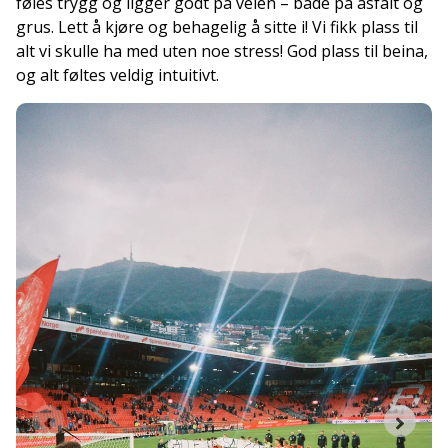
føles trygg og ligger godt på veien – både på asfalt og
grus. Lett å kjøre og behagelig å sitte i! Vi fikk plass til
alt vi skulle ha med uten noe stress! God plass til beina,
og alt føltes veldig intuitivt.