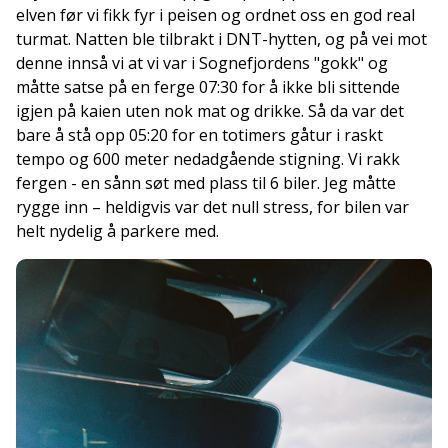
elven før vi fikk fyr i peisen og ordnet oss en god real
turmat. Natten ble tilbrakt i DNT-hytten, og på vei mot
denne innså vi at vi var i Sognefjordens "gokk" og
måtte satse på en ferge 07:30 for å ikke bli sittende
igjen på kaien uten nok mat og drikke. Så da var det
bare å stå opp 05:20 for en totimers gåtur i raskt
tempo og 600 meter nedadgående stigning. Vi rakk
fergen - en sånn søt med plass til 6 biler. Jeg måtte
rygge inn – heldigvis var det null stress, for bilen var
helt nydelig å parkere med.