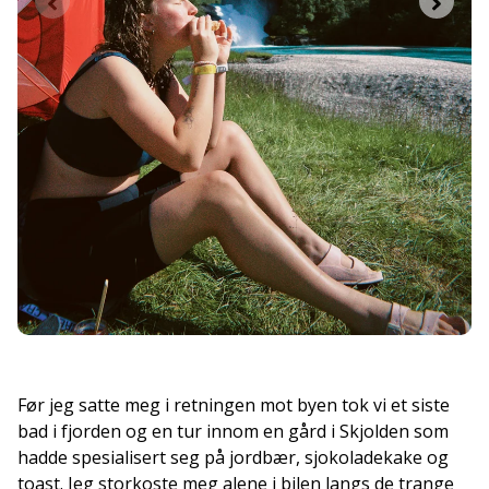
Før jeg satte meg i retningen mot byen tok vi et siste
bad i fjorden og en tur innom en gård i Skjolden som
hadde spesialisert seg på jordbær, sjokoladekake og
toast. Jeg storkoste meg alene i bilen langs de trange