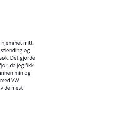
e hjemmet mitt,
estlending og
øk. Det gjorde
jor, da jeg fikk
annen min og
p med VW
av de mest