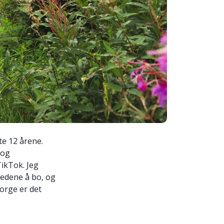
te 12 årene.
 og
TikTok. Jeg
tedene å bo, og
Norge er det