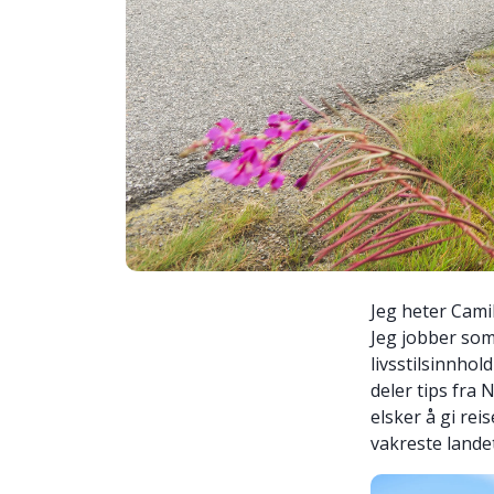
Jeg heter Cami
Jeg jobber som
livsstilsinnho
deler tips fra 
elsker å gi rei
vakreste landet