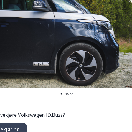
ID.Buzz
øvekjøre Volkswagen ID.Buzz?
vekjøring