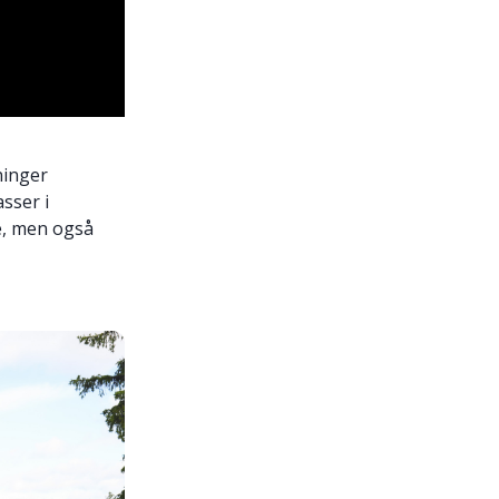
ninger
sser i
re, men også