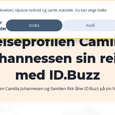
evelsen, tilpasse innhold og samle statistikk. Du kan velge hvilke
Finn avdeling
Nybil
Bruktbil
or
Godta
Avslå
sler
iseprofilen Cami
hannessen sin re
med ID.Buzz
len Camilla Johannesen og familien fikk låne ID.Buzz på sin 