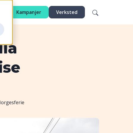
Kampanjer
Verksted
lla
ise
Norgesferie