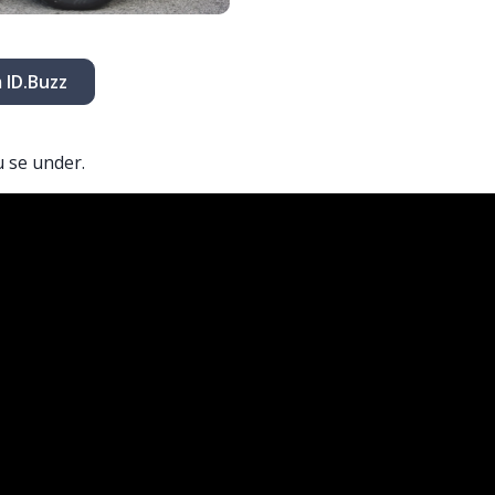
 ID.Buzz
 se under.