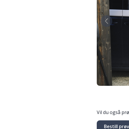
Forrige
Vil du også pr
Bestill prø