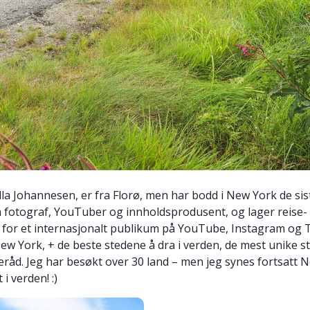
lla Johannesen, er fra Florø, men har bodd i New York de sis
 fotograf, YouTuber og innholdsprodusent, og lager reise-
ld for et internasjonalt publikum på YouTube, Instagram og 
New York, + de beste stedene å dra i verden, de mest unike s
seråd. Jeg har besøkt over 30 land – men jeg synes fortsatt 
 i verden! :)