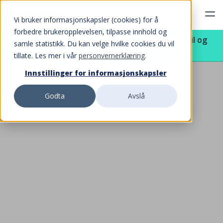
Vi bruker informasjonskapsler (cookies) for å
forbedre brukeropplevelsen, tilpasse innhold og
Vi har leveringsklare biler! Kampanjen varer til og
samle statistikk. Du kan velge hvilke cookies du vil
med 31.08.2026
tillate. Les mer i vår
personvernerklæring
.
Innstillinger for informasjonskapsler
EX30
Godta
Avslå