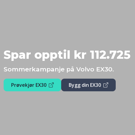
Spar opptil kr 112.725
Sommerkampanje på Volvo EX30.
Prøvekjør EX30
Bygg din EX30