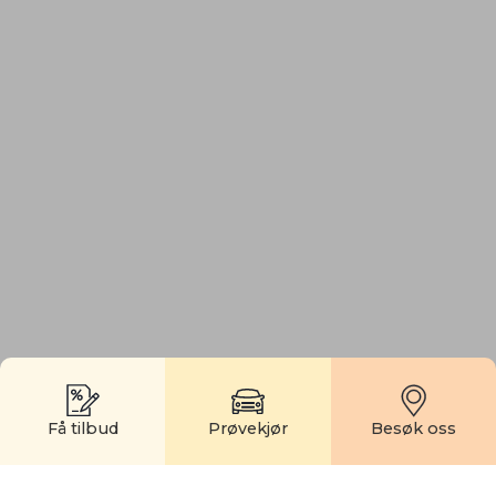
Få tilbud
Prøvekjør
Besøk oss