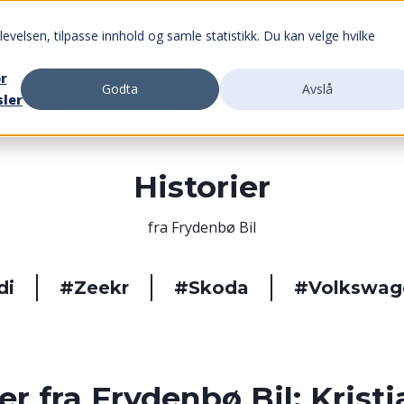
evelsen, tilpasse innhold og samle statistikk. Du kan velge hvilke
Finn avdeling
Nybil
Bruktbil
or
Godta
Avslå
sler
Historier
fra Frydenbø Bil
di
#Zeekr
#Skoda
#Volkswag
ier fra Frydenbø Bil: Krist