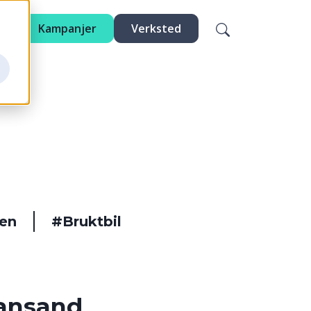
Kampanjer
Verksted
en
#Bruktbil
iansand